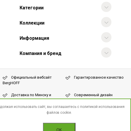
Категории
Коллекции
Информация
Компания и бренд
Официальный вебсайт
Гарантированное качество
BergHOFF
Доставка по Минску и
Современный дизайн
Беларуси
должая использовать сайт, вы соглашаетесь с
политикой использования
© 2024 - Официальный сайт
ЗАО «БелБергхофф», г. Минск, ул. Илимская, 58,
файлов cookie.
BergHOFF в Беларуси. Все
УНП 191084283. Регистрация в Торговом реестре
права защищены
30.06.2010, №154723
OK